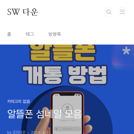
본문 바로가기
SW 다운
홈
태그
방명록
카테고리 없음
알뜰폰 섬네일 모음
by 로리다운
2024. 6. 12.