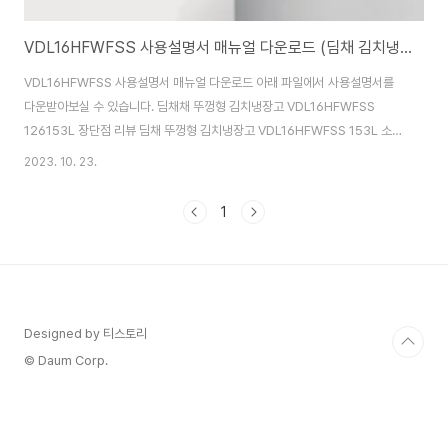
VDL16HFWFSS 사용설명서 매뉴얼 다운로드 (딤채 김치냉장고)
VDL16HFWFSS 사용설명서 매뉴얼 다운로드 아래 파일에서 사용설명서를
다운받아보실 수 있습니다. 딤채채 뚜껑형 김치냉장고 VDL16HFWFSS
126153L 장단점 리뷰 딤채 뚜껑형 김치냉장고 VDL16HFWFSS 153L 소
개, 장단점 리뷰, 사용설명서 다운 ANNE 부동산정보 뚜껑형 김치냉장고
2023. 10. 23.
VDL16HFWFSS 153L은 현대적인 디자인과 고급스러운 외관으로 많은 사람
들의 관심을 받고 있는 제품입니다. 이 김치냉장고는 153L의 용량을 가지고
1
있어, 가정에서 사용하기에 적합 bestutu.com 이 제품에 대한 소개와 리뷰를
정리해 두었으니 들어가셔서 확인해보세요.
Designed by 티스토리
© Daum Corp.