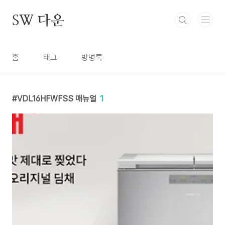
본문 바로가기
SW 다운
홈
태그
방명록
VDL16HFWFSS 매뉴얼
1