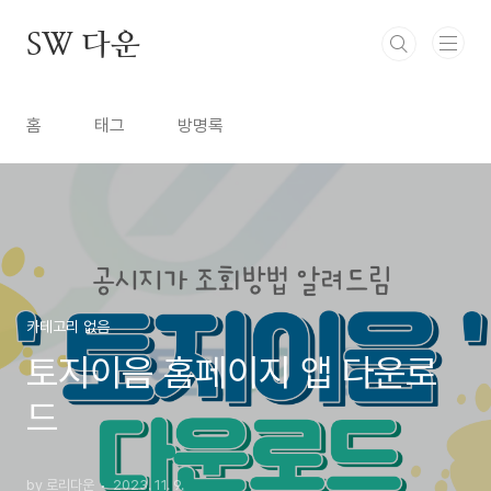
본문 바로가기
SW 다운
홈
태그
방명록
카테고리 없음
토지이음 홈페이지 앱 다운로
드
by 로리다운
2023. 11. 9.